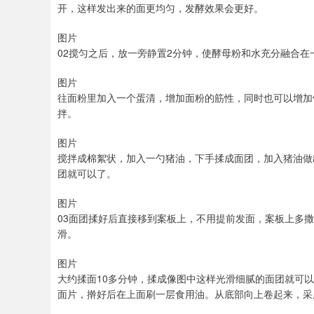
开，这样发出来的面更均匀，发酵效果会更好。
图片
02搅匀之后，放一旁静置2分钟，使酵母粉和水充分融合在
图片
往面粉里加入一个蛋清，增加面粉的筋性，同时也可以增加
拌。
图片
搅拌成棉絮状，加入一勺猪油，下手揉成面团，加入猪油做
团就可以了。
图片
03面团揉好后直接移到案板上，不用提前发面，案板上多
滑。
图片
大约揉面10多分钟，揉成像图中这样光滑细腻的面团就可
面片，擀好后在上面刷一层食用油。从底部向上卷起来，采