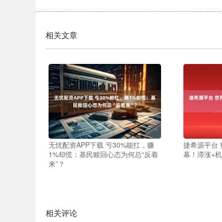
相关文章
无忧配资APP下载 亏30%能扛，赚
捷希源平台
1%却慌：基民赎回心态为何总“反着
幕！滞涨+
来”？
相关评论