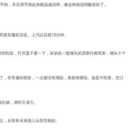
乎乎的，并且用手摸起来能迅速回弹，像这样就说明醒发好了。
而更加蓬松渲染。上汽以后蒸15分钟。
时间到后，打开盖子看一下，浓浓的一股馒头的清香扑鼻而来，馒头个个
了，非常蓬松暄软，一点都没有塌陷，香甜有嚼劲。就是不吃菜，空口
能出锅，省时又省力。
位，从而有水滴滴入从而导致的。