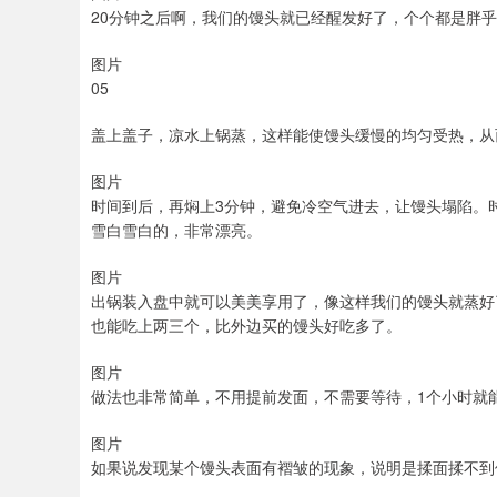
20分钟之后啊，我们的馒头就已经醒发好了，个个都是胖
图片
05
盖上盖子，凉水上锅蒸，这样能使馒头缓慢的均匀受热，从
图片
时间到后，再焖上3分钟，避免冷空气进去，让馒头塌陷。
雪白雪白的，非常漂亮。
图片
出锅装入盘中就可以美美享用了，像这样我们的馒头就蒸好
也能吃上两三个，比外边买的馒头好吃多了。
图片
做法也非常简单，不用提前发面，不需要等待，1个小时就
图片
如果说发现某个馒头表面有褶皱的现象，说明是揉面揉不到