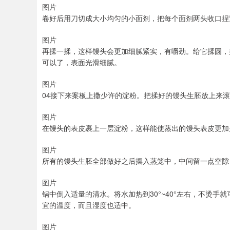
图片
卷好后用刀切成大小均匀的小面剂，把每个面剂两头收口捏
图片
再揉一揉，这样馒头会更加细腻紧实，有嚼劲。给它揉圆，
可以了，表面光滑细腻。
图片
04接下来案板上撒少许的淀粉。把揉好的馒头生胚放上来
图片
在馒头的表皮裹上一层淀粉，这样能使蒸出的馒头表皮更加
图片
所有的馒头生胚全部做好之后摆入蒸笼中，中间留一点空隙
图片
锅中倒入适量的清水。将水加热到30°~40°左右，不烫手
宜的温度，而且湿度也适中。
图片