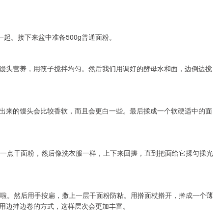
一起。接下来盆中准备500g普通面粉。
馒头营养，用筷子搅拌均匀。然后我们用调好的酵母水和面，边倒边搅
出来的馒头会比较香软，而且会更白一些。最后揉成一个软硬适中的面
撒一点干面粉，然后像洗衣服一样，上下来回搓，直到把面给它揉匀揉光
以啦。然后用手按扁，撒上一层干面粉防粘。用擀面杖擀开，擀成一个薄
用边抻边卷的方式，这样层次会更加丰富。