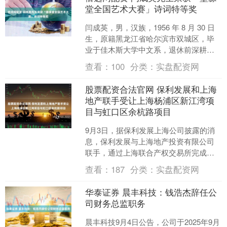
堂全国艺术大赛」诗词特等奖
闫成英，男，汉族，1956 年 8 月 30 日
生，原籍黑龙江省哈尔滨市双城区，毕
业于佳木斯大学中文系，退休前深耕中
学语文教育领域，退休后以花草为伴、
查看：
100
分类：
实盘配资网
以诗词为友....
股票配资合法官网 保利发展和上海
地产联手受让上海杨浦区新江湾项
目与虹口区余杭路项目
9月3日，据保利发展上海公司披露的消
息，保利发展与上海地产投资有限公司
联手，通过上海联合产权交易所完成杨
浦区新江湾社区E1-08A项目与余杭路项
查看：
187
分类：
实盘配资网
目股权转让竞价，....
华泰证券 晨丰科技：钱浩杰辞任公
司财务总监职务
晨丰科技9月4日公告，公司于2025年9月