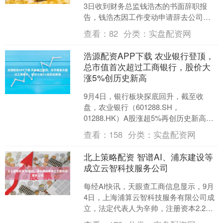
3日收到财务总监钱浩杰的书面辞职报
告，钱浩杰因工作变动申请辞去公司财
务总监职务，辞职后将继续在公司担任
查看：
82
分类：
实盘配资网
财务主管。钱浩杰....
浩源配资APP下载 农业银行登顶，
总市值首次超过工商银行，股价大
涨5%创历史新高
9月4日，银行板块探底回升，截至收
盘，农业银行（601288.SH，
01288.HK）A股涨超5%再创历史新高，
A+H总市值约2.55万亿元，首次反超工商
查看：
158
分类：
实盘配资网
银行（....
北上策略配资 智谱AI、浦东建设等
成立云智科技服务公司
每经AI快讯，天眼查工商信息显示，9月
4日，上海浦算云智科技服务有限公司成
立，法定代表人为辛帅，注册资本2.2亿
人民币，经营范围包括数据处理和存储