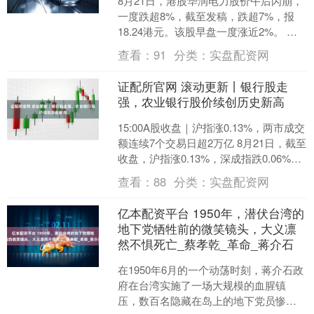
8月21日，港股华润电力股价午后闪崩，
一度跌超8%，截至发稿，跌超7%，报
18.24港元。该股早盘一度涨近2%。 今
日午间，华润电力公布2025年中期业
查看：
91
分类：
实盘配资网
绩，20....
证配所官网 滚动更新丨银行股走
强，农业银行股价续创历史新高
15:00A股收盘｜沪指涨0.13%，两市成交
额连续7个交易日超2万亿 8月21日，截至
收盘，沪指涨0.13%，深成指跌0.06%，
创业板指跌0.47%。 沪深....
查看：
88
分类：
实盘配资网
亿本配资平台 1950年，潜伏台湾的
地下党牺牲前的微笑镜头，大义凛
然不惧死亡_蔡孝乾_革命_蒋介石
在1950年6月的一个动荡时刻，蒋介石政
府在台湾实施了一场大规模的血腥镇
压，数百名隐藏在岛上的地下党员惨遭