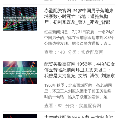
看就懂。而笨人，哪怕....
赤盈配资官网 24岁中国男子落地柬
埔寨数小时死亡 当地：遭拖拽抛
尸，初判系谋杀_警方_死者_背部
红星新闻消息，7月31日凌晨，一名24岁
中国男子的尸体在柬埔寨金边市郊区3号
公路边被发现。据金边警方通报，该男
子7月30日晚上11点多从中国香港乘飞机
查看：
143
分类：
实盘配资网
抵达柬埔寨....
配资买股票官网 1953年，44岁妇女
傅玉芳临死前向环卫工丈夫坦白：
我曾是大清皇妃_文绣_溥仪_刘振东
1953年秋季，北京西城区的一条老胡同
里，环卫工人刘振东因妻子傅玉芳临终
时的一句话，陷入了极度的震惊。她揭
示了一个关于自己惊天的秘密，瞬间将
查看：
82
分类：
实盘配资网
刘振东的思绪拉回了那....
大牛时代配资APP下载 南方安康混