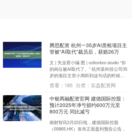
腾思配资 杭州一35岁AI质检项目主
管被“AI取代”裁员后，获赔26万
文 | 失业君小编 图 | cottonbro studio “你
的岗位被AI取代了。” 杭州某科技公司35
岁的项目主管小周听到这句话的时候，
大概整个人都懵了。....
查看：
185
分类：
实盘配资网
中银两融配资官网 建德国际控股：
预计2025年净亏损约600万元至
800万元 同比减亏
南财智讯3月23日电，建德国际控股
（00865.HK）发布正面盈利预告公告，