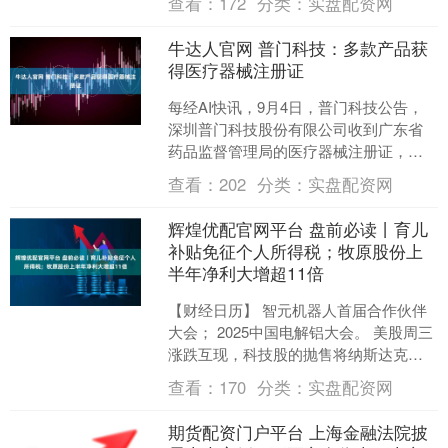
查看：
172
分类：
实盘配资网
支持服务、云计....
牛达人官网 普门科技：多款产品获
得医疗器械注册证
每经AI快讯，9月4日，普门科技公告，
深圳普门科技股份有限公司收到广东省
药品监督管理局的医疗器械注册证，涉
及的产品为全自动化学发光免疫分析
查看：
202
分类：
实盘配资网
仪，包括eCL8600....
辉煌优配官网平台 盘前必读丨育儿
补贴免征个人所得税；牧原股份上
半年净利大增超11倍
【财经日历】 智元机器人首届合作伙伴
大会； 2025中国电解铝大会。 美股周三
涨跌互现，科技股的抛售将纳斯达克指
数推至两周低点，在美联储本周备受期
查看：
170
分类：
实盘配资网
待的杰克逊霍尔....
期货配资门户平台 上海金融法院披