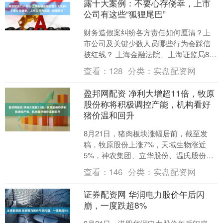
露十大案例：不要心存侥幸，上市
公司有这些“狐狸尾巴”
财务造假案纠纷各方责任如何厘清？上
市公司及关键少数人员哪些行为会踩信
披红线？ 上海金融法院、上海证监局8月
20日联合发布了十个涉证券虚假陈述案
查看：
128
分类：
实盘配资网
例，包括五个金融审....
盈邦网配资 净利大增超11倍，牧原
股份称将积极调控产能，机构看好
猪价温和回升
8月21日，猪肉板块涨幅居前，截至发
稿，牧原股份上涨7%，天域生物涨近
5%，神农集团、立华股份、温氏股份涨
超2%。 消息上，猪企龙头牧原股份昨日
查看：
146
分类：
实盘配资网
发布半年报，公司....
证券配资网 华润电力股价午后闪
崩，一度跌超8%