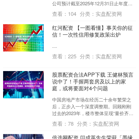
公司预计截至2025年12月31日止年度录
得本公司拥有人应占亏损介乎约人民币
查看：
104
分类：
实盘配资网
600万....
红河配资 【一图看懂】事关你的征
信！一次性信用修复政策出炉
....
查看：
225
分类：
实盘配资网
股票配资合法APP下载 王健林预言
说中了！手握两套房及以上的家
庭，或将要面对4个问题
中国房地产市场在经历二十余年繁荣之
后，正步入一个深度调整期。回顾刚刚
过去的2023年，楼市整体呈现“量价齐
跌”的颓势。数据显示，去年全国商品房
查看：
78
分类：
实盘配资网
销售面积约为11.....
倍选网配资 闫成英先生荣获「墨缘