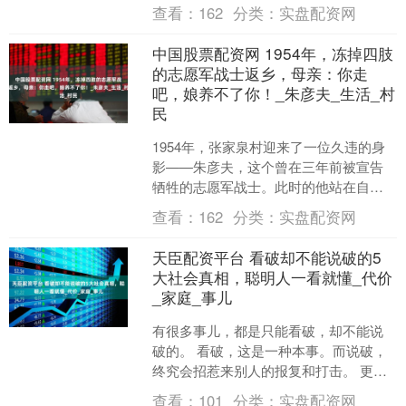
枪决。这些无辜的生命中，既有台湾“国
查看：
162
分类：
实盘配资网
防部”参谋次长吴石....
中国股票配资网 1954年，冻掉四肢
的志愿军战士返乡，母亲：你走
吧，娘养不了你！_朱彦夫_生活_村
民
1954年，张家泉村迎来了一位久违的身
影——朱彦夫，这个曾在三年前被宣告
牺牲的志愿军战士。此时的他站在自家
的门前，双腿已经失去，双手残缺不
查看：
162
分类：
实盘配资网
全，甚至还失去了一只眼....
天臣配资平台 看破却不能说破的5
大社会真相，聪明人一看就懂_代价
_家庭_事儿
有很多事儿，都是只能看破，却不能说
破的。 看破，这是一种本事。而说破，
终究会招惹来别人的报复和打击。 更何
况，有些事儿，哪怕你不说，聪明人一
查看：
101
分类：
实盘配资网