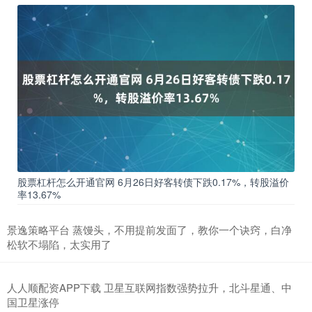
股票杠杆怎么开通官网 6月26日好客转债下跌0.17%，转股溢价
率13.67%
景逸策略平台 蒸馒头，不用提前发面了，教你一个诀窍，白净
松软不塌陷，太实用了
人人顺配资APP下载 卫星互联网指数强势拉升，北斗星通、中
国卫星涨停