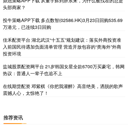
鼎冠策略APP下载 从董宇辉到胖东来，为什么被找茬的总是
头部商家？
投牛策略APP下载 多点数智(02586.HK)3月23日回购535.69
万港元，已连续3日回购
佳禾配资平台 湖北武汉“十五五”规划建议：落实外商投资准
入前国民待遇加负面清单管理 营造开放包容的“类海外”外商
投资环境
盐城股票配资网平台 21岁韩国女星全款6700万买豪宅，韩网
热议：普通人一辈子也追不上
在线期货配资 邓紫棋《你把我灌醉》高音绝美，洒脱的歌声
震撼人心，太惊艳了！
推荐资讯