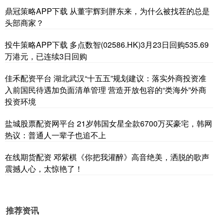
鼎冠策略APP下载 从董宇辉到胖东来，为什么被找茬的总是
头部商家？
投牛策略APP下载 多点数智(02586.HK)3月23日回购535.69
万港元，已连续3日回购
佳禾配资平台 湖北武汉“十五五”规划建议：落实外商投资准
入前国民待遇加负面清单管理 营造开放包容的“类海外”外商
投资环境
盐城股票配资网平台 21岁韩国女星全款6700万买豪宅，韩网
热议：普通人一辈子也追不上
在线期货配资 邓紫棋《你把我灌醉》高音绝美，洒脱的歌声
震撼人心，太惊艳了！
推荐资讯