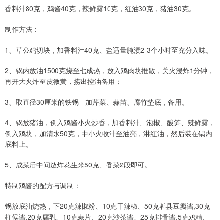
香料汁80克，鸡酱40克，辣鲜露10克，红油30克，猪油30克。
制作方法：
1、草公鸡切块，加香料汁40克、盐适量腌渍2-3个小时至充分入味。
2、锅内放油1500克烧至七成热，放入鸡肉块推散，关火浸炸1分钟，
再开大火炸至皮微黄，捞出控油备用；
3、取直径30厘米的铁锅，加芹菜、蒜苗、腐竹垫底，备用。
4、锅放猪油，倒入鸡酱小火炒香，加香料汁、泡椒、酸笋、辣鲜露，
倒入鸡块，加清水50克，中小火收汁至油亮，淋红油，然后装在锅内
底料上。
5、成菜后中间放炸花生米50克、香菜2段即可。
特制鸡酱的配方与调制：
锅放底油烧热，下20克辣椒粉、10克干辣椒、50克郫县豆瓣酱,30克
柱侯酱,20克腐乳、10克蒜片、20克沙茶酱、25克排骨酱,5克鸡精、