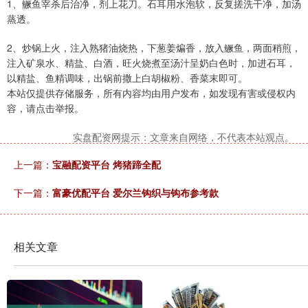
1、鳜鱼宰杀后治净，剂上花刀。石耳用水泡软，反复搓洗干净，加汤
蒸透。
2、炒锅上火，注入熟猪油烧热，下葱姜煸香，放入鳜鱼，两面稍煎，
注入矿泉水、精盐、白酒，旺火烧煮至汤汁呈奶白色时，加进石耳，
以精盐、鱼精调味，出锅前撒上白胡椒粉、香菜末即可。
本站仅提供存储服务，所有内容均由用户发布，如发现有害或侵权内
容，请点击举报。
实盘配资网提示：文章来自网络，不代表本站观点。
上一篇：
宝融配资平台 烤猪蹄全配
下一篇：
富豪优配平台 爱尔兰钩织与钩布参考款
相关文章