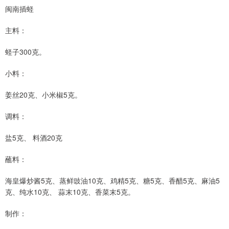
闽南插蛏
主料：
蛏子300克。
小料：
姜丝20克、小米椒5克。
调料：
盐5克、 料酒20克
蘸料：
海皇爆炒酱5克、蒸鲜豉油10克、鸡精5克、糖5克、香醋5克、麻油5
克、纯水10克、 蒜末10克、香菜末5克。
制作：