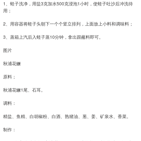
1、蛏子洗净，用盐3克加水500克浸泡1小时，使蛏子吐沙后冲洗待
用；
2、用容器将蛏子头朝下一个个竖立排列，上面放上小料和调味料；
3、蒸箱上汽后入蛏子蒸10分钟，拿出跟蘸料即可。
图片
秋浦花鳜
原料；
秋浦花鳜1尾、石耳。
调料：
精盐、鱼精、白胡椒粉、白酒、熟猪油、葱、姜、矿泉水、香菜。
制作：