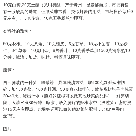
10克白糖,20克土酸（又叫臭酸，产于贵州，是发酵而成，市场有售，
有一股酸臭的味道，但做菜非常香，类似虾酱的用法，市场售价每斤9
元左右）、5克花椒、10克五香粉熬匀即可。
香料汁的熬制：
50克花椒、10克八角、10克桂皮、6克甘草、15克小茴香、10克砂
仁、3个草果、10克山奈、6片香叶、10克香茅草加1500克清水熬10
分钟，滤渣，加盐、味精、料酒调味即可。
酸笋：
自己腌渍的一种笋，味酸辣，具体腌渍方法：取500克新鲜辣椒切
碎，加150克盐、100克料酒、50克鲜花椒拌匀，放在密封坛子内腌渍
30-40天，滤出汁水（腌好的辣椒可以做其他炒菜的配料）；鲜笋切
段，入清水煮30分钟，晾凉，放入腌好的辣椒水中（没过笋）密封浸
泡15天左右即成。此酸笋还可以做其他炒菜的配料，比如“鱼香肉
丝”等。
图片