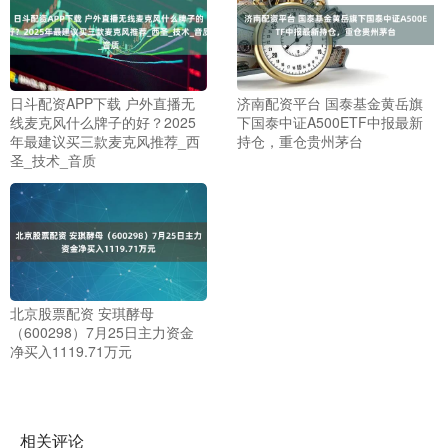
日斗配资APP下载 户外直播无
济南配资平台 国泰基金黄岳旗
线麦克风什么牌子的好？2025
下国泰中证A500ETF中报最新
年最建议买三款麦克风推荐_西
持仓，重仓贵州茅台
圣_技术_音质
北京股票配资 安琪酵母
（600298）7月25日主力资金
净买入1119.71万元
相关评论