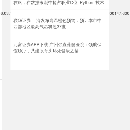
攻略，在数据浪潮中抢占职业C位_Python_技术
6.03.1811.11140.000132.6001499.542026.03.179.95154.900147.600
联华证券 上海发布高温橙色预警：预计本市中
西部地区最高气温将超37度
元富证券APP下载 广州强直葆髋医院：领航保
髋诊疗，共建股骨头坏死健康之基