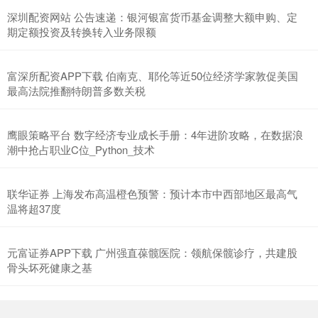
深圳配资网站 公告速递：银河银富货币基金调整大额申购、定
期定额投资及转换转入业务限额
富深所配资APP下载 伯南克、耶伦等近50位经济学家敦促美国
最高法院推翻特朗普多数关税
鹰眼策略平台 数字经济专业成长手册：4年进阶攻略，在数据浪
潮中抢占职业C位_Python_技术
联华证券 上海发布高温橙色预警：预计本市中西部地区最高气
温将超37度
元富证券APP下载 广州强直葆髋医院：领航保髋诊疗，共建股
骨头坏死健康之基