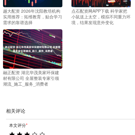
越大配资 2026年沈阳教培机构
点石配资网APP下载 科学家把
实用推荐：拓维教育，贴合学习
小鼠送上太空，模拟不同重力环
需求的靠谱选择
境，结果发现意外变化
融正配资 湖北华茂美家环保建
材有限公司 全屋整装专家引领
潮流_施工_服务_消费者
相关评论
本文评分
*