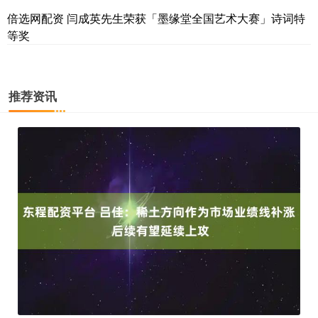
倍选网配资 闫成英先生荣获「墨缘堂全国艺术大赛」诗词特
等奖
推荐资讯