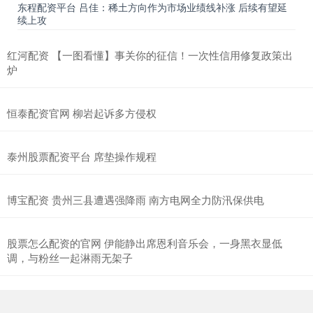
东程配资平台 吕佳：稀土方向作为市场业绩线补涨 后续有望延
续上攻
红河配资 【一图看懂】事关你的征信！一次性信用修复政策出
炉
恒泰配资官网 柳岩起诉多方侵权
泰州股票配资平台 席垫操作规程
博宝配资 贵州三县遭遇强降雨 南方电网全力防汛保供电
股票怎么配资的官网 伊能静出席恩利音乐会，一身黑衣显低
调，与粉丝一起淋雨无架子