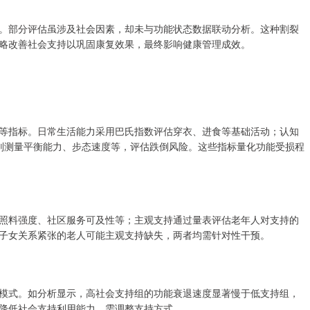
。部分评估虽涉及社会因素，却未与功能状态数据联动分析。这种割裂
略改善社会支持以巩固康复效果，最终影响健康管理成效。
等指标。日常生活能力采用巴氏指数评估穿衣、进食等基础活动；认知
力则测量平衡能力、步态速度等，评估跌倒风险。这些指标量化功能受损程
照料强度、社区服务可及性等；主观支持通过量表评估老年人对支持的
子女关系紧张的老人可能主观支持缺失，两者均需针对性干预。
模式。如分析显示，高社会支持组的功能衰退速度显著慢于低支持组，
降低社会支持利用能力，需调整支持方式。