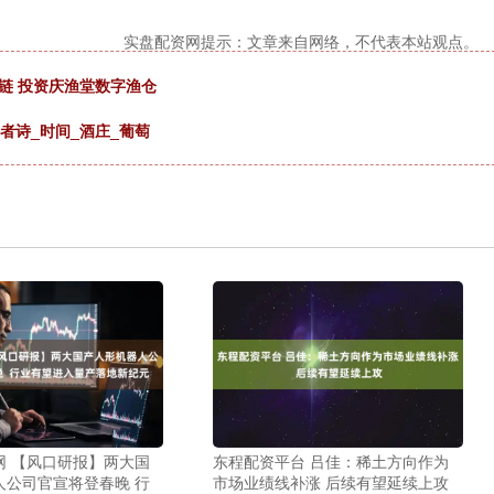
实盘配资网提示：文章来自网络，不代表本站观点。
链 投资庆渔堂数字渔仓
者诗_时间_酒庄_葡萄
网 【风口研报】两大国
东程配资平台 吕佳：稀土方向作为
人公司官宣将登春晚 行
市场业绩线补涨 后续有望延续上攻