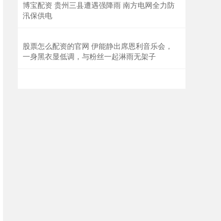
博宝配资 贵州三县遭遇强降雨 南方电网全力防
汛保供电
股票怎么配资的官网 伊能静出席恩利音乐会，
一身黑衣显低调，与粉丝一起淋雨无架子