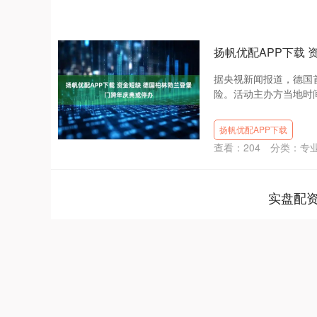
扬帆优配APP下载
据央视新闻报道，德国
险。活动主办方当地时间
扬帆优配APP下载
查看：
204
分类：
专
实盘配