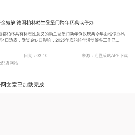
 资金短缺 德国柏林勃兰登堡门跨年庆典或停办
首都柏林具有标志性意义的勃兰登堡门新年倒数庆典今年面临停办风
4日透露，受资金缺口影响，2025年底的跨年活动筹备工作已....
日期：02-10
来源：期盈策略APP下载
业配资网站
资网文章已加载完成