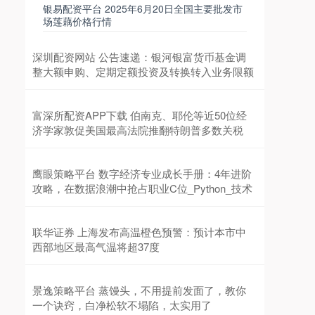
银易配资平台 2025年6月20日全国主要批发市
场莲藕价格行情
深圳配资网站 公告速递：银河银富货币基金调
整大额申购、定期定额投资及转换转入业务限额
富深所配资APP下载 伯南克、耶伦等近50位经
济学家敦促美国最高法院推翻特朗普多数关税
鹰眼策略平台 数字经济专业成长手册：4年进阶
攻略，在数据浪潮中抢占职业C位_Python_技术
联华证券 上海发布高温橙色预警：预计本市中
西部地区最高气温将超37度
景逸策略平台 蒸馒头，不用提前发面了，教你
一个诀窍，白净松软不塌陷，太实用了