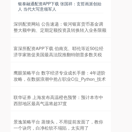
银泰融通配资APP下载 张国祥：玄哲画派创始
人 当代大写意领军人
深圳配资网站 公告速递：银河银富货币基金调
整大额申购、定期定额投资及转换转入业务限额
富深所配资APP下载 伯南克、耶伦等近50位经
济学家敦促美国最高法院推翻特朗普多数关税
鹰眼策略平台 数字经济专业成长手册：4年进阶
攻略，在数据浪潮中抢占职业C位_Python_技术
联华证券 上海发布高温橙色预警：预计本市中
西部地区最高气温将超37度
景逸策略平台 蒸馒头，不用提前发面了，教你
一个诀窍，白净松软不塌陷，太实用了